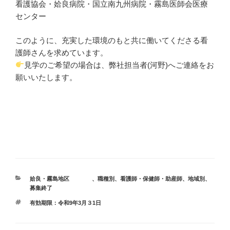
看護協会・姶良病院・国立南九州病院・霧島医師会医療
センター
このように、充実した環境のもと共に働いてくださる看
護師さんを求めています。
見学のご希望の場合は、弊社担当者(河野)へご連絡をお
願いいたします。
カ
姶良・霧島地区
、
職種別
、
看護師・保健師・助産師
、
地域別
、
テ
募集終了
ゴ
タ
有効期限：令和9年3月３1日
リ
グ
ー