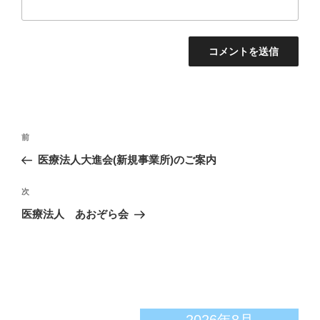
投
前
前
稿
の
医療法人大進会(新規事業所)のご案内
ナ
投
ビ
稿
次
次
ゲ
の
医療法人 あおぞら会
投
ー
稿
シ
ョ
ン
2026年8月