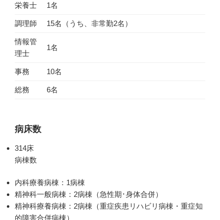
栄養士
1名
調理師
15名（うち、非常勤2名）
情報管
1名
理士
事務
10名
総務
6名
病床数
314床
病棟数
内科療養病棟：1病棟
精神科一般病棟：2病棟（急性期･身体合併）
精神科療養病棟：2病棟（重症疾患リハビリ病棟・重症知
的障害合併病棟）