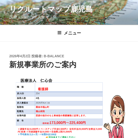
コ
リクルートマップ鹿児島
ン
医療・福祉の求人サイト!!
テ
ン
ツ
メニュー
へ
ス
キ
投
2026年4月2日
投稿者:
B-BALANCE
稿
ッ
新規事業所のご案内
日:
プ