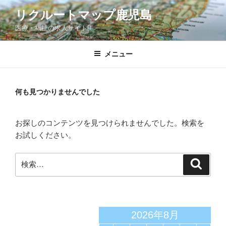
コ
リクルートマップ鹿児島
ン
医療・福祉の求人サイト!!
テ
ン
ツ
メニュー
へ
ス
キ
何も見つかりませんでした
ッ
プ
お探しのコンテンツを見つけられませんでした。検索を
お試しください。
検
検
索
索:
2026年8月