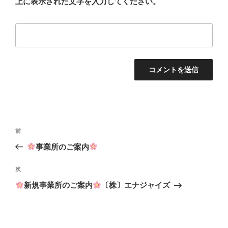
上に表示された文字を入力してください。
投
前
前
稿
の
事業所のご案内
ナ
投
ビ
稿
次
次
ゲ
の
新規事業所のご案内
〔株〕エナジャイズ
投
ー
稿
シ
ョ