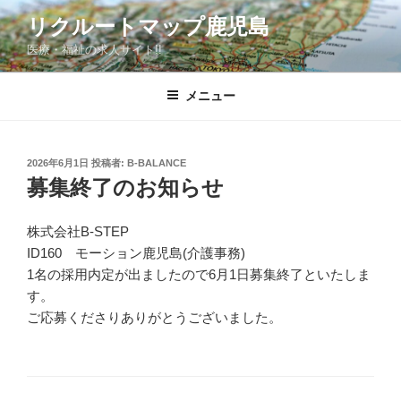
コ
リクルートマップ鹿児島
ン
医療・福祉の求人サイト!!
テ
ン
ツ
メニュー
へ
ス
キ
投
2026年6月1日
投稿者:
B-BALANCE
稿
ッ
募集終了のお知らせ
日:
プ
株式会社B-STEP
ID160 モーション鹿児島(介護事務)
1名の採用内定が出ましたので6月1日募集終了といたしま
す。
ご応募くださりありがとうございました。